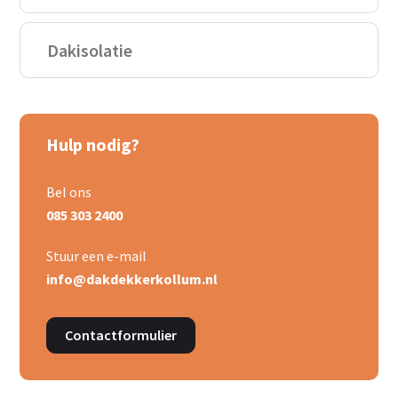
Dakisolatie
Hulp nodig?
Bel ons
085 303 2400
Stuur een e-mail
info@dakdekkerkollum.nl
Contactformulier