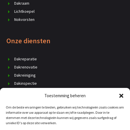
Dakraam
Lichtkoepel
Nokvorsten
Onze diensten
Dakreparatie
Dakrenovatie
Dakreiniging
Dakinspectie
Dak vervangen
Toestemming beheren
Schoorsteenrenovatie
Om de beste ervaringen te bieden, gebruiken wij technologieën zoals cookies om
Daklekkage
informatie over uw apparaat op te slaan en/of te raadplegen. Door in te
Dakisolatie
stemmen met deze technologieën kunnen wij gegevens zoals surfgedrag of
unieke ID's op deze site verwerken.
Dakgoten