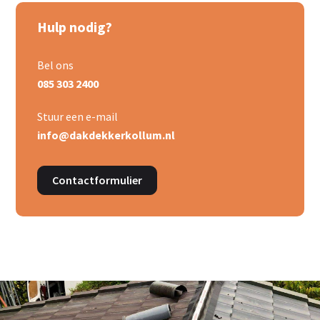
Hulp nodig?
Bel ons
085 303 2400
Stuur een e-mail
info@dakdekkerkollum.nl
Contactformulier