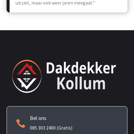
uitziet, maar ook weer jaren meegaat.”
Bel ons

085 303 2400 (Gratis)