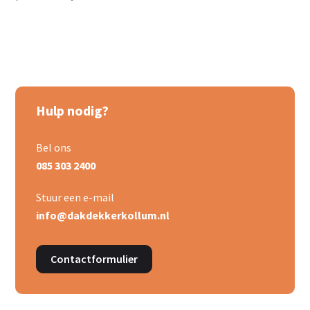
Hulp nodig?
Bel ons
085 303 2400
Stuur een e-mail
info@dakdekkerkollum.nl
Contactformulier